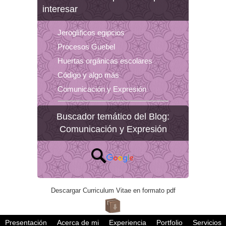
interesar
Jeroglíficos egipcios
Procesos Guebel
Huertas orgánicas escolares
Código y algo más
Comunicación y Expresión
Buscador temático del Blog:
Comunicación y Expresión
Descargar Curriculum Vitae en formato pdf
Presentación
Acerca de mi
Experiencia
Portfolio
Servicios