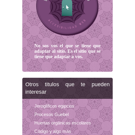
No sos vos el que se tiene que
adaptar al sitio. Es el sitio que se
tiene que adaptar a vos.
Otros titulos que te pueden
interesar
Jeroglíficos egipcios
Procesos Guebel
Huertas orgánicas escolares
Código y algo más