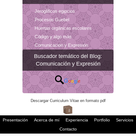
Jeroglíficos egipcios
Procesos Guebel
Huertas orgánicas escolares
Código y algo más
Comunicación y Expresión
Buscador temático del Blog:
Comunicación y Expresión
Descargar Curriculum Vitae en formato pdf
Presentación
Acerca de mí
Experiencia
Portfolio
Servicios
Contacto