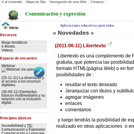
Ir al contenido
Mapa de Sitio
Navegación de esta Web
Contacto
Comunicación y expresión
Aplicaciones educativas para todos.
Inicio
« Novedades »
Recursos
Blogs temáticos
(2011-06-11) Libertexto
e-Books
Videos
Libertexto es una complemento de F
Espacio de encuentro
gratuita, que potencia las posibilida
Webinar
formato HTML(página Web) o en form
posibilidades de :
(25-11-11) La diversidad y
el acceso a los recursos
resaltar el texto deseado
digitales.
Jerarquizar con títulos y subtítul
(30-09-11) Elementos
básicos multimediales y su
agregar imágenes
relación con la inclusión
digital.
enlaces
comentarios
Principios básicos
y luego tendrás la posibilidad de ex
realizado en otras aplicaciones o e
Accesibilidad y
TIC
Comunicación y Expresión
Comunicación y Lenguaje