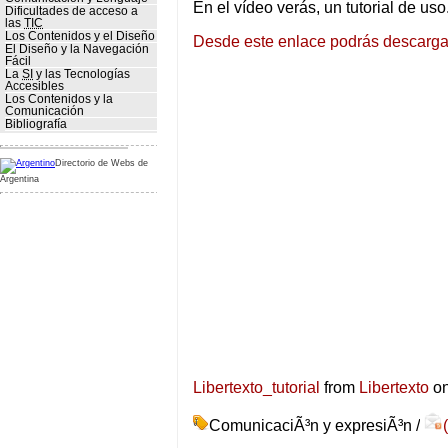
En el vídeo verás, un tutorial de uso
Dificultades de acceso a
las
TIC
Los Contenidos y el Diseño
Desde este enlace podrás descargar
El Diseño y la Navegación
Fácil
La
SI
y las Tecnologías
Accesibles
Los Contenidos y la
Comunicación
Bibliografía
Directorio de Webs de
Argentina
Libertexto_tutorial
from
Libertexto
o
ComunicaciÃ³n y expresiÃ³n /