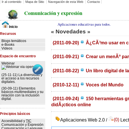
Ir al contenido
Mapa de Sitio
Navegación de esta Web
Contacto
Comunicación y expresión
Aplicaciones educativas para todos.
Inicio
« Novedades »
Recursos
Blogs temáticos
(2011-09-20)
Â¿CÃ³mo usar en cla
e-Books
Videos
(2011-09-21)
Crear un menÃº pa
Espacio de encuentro
Webinar
(2011-08-22)
Un libro digital de 
(25-11-11) La diversidad y
el acceso a los recursos
digitales.
(2010-12-11)
Voces del Mundo
(30-09-11) Elementos
básicos multimediales y su
relación con la inclusión
(2011-09-24)
150 herramientas gra
digital.
didÃ¡cticos online
Principios básicos
Aplicaciones Web 2.0 /
(0)
Lect
Accesibilidad y
TIC
Comunicación y Expresión
Comunicación y Lenguaje