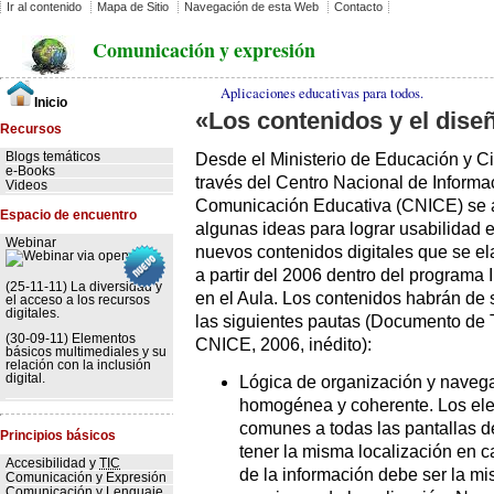
Ir al contenido
Mapa de Sitio
Navegación de esta Web
Contacto
Comunicación y expresión
Aplicaciones educativas para todos.
Inicio
«Los contenidos y el dise
Recursos
Desde el Ministerio de Educación y C
Blogs temáticos
e-Books
través del Centro Nacional de Informa
Videos
Comunicación Educativa (CNICE) se 
Espacio de encuentro
algunas ideas para lograr usabilidad e
Webinar
nuevos contenidos digitales que se e
a partir del 2006 dentro del programa I
(25-11-11) La diversidad y
en el Aula. Los contenidos habrán de 
el acceso a los recursos
digitales.
las siguientes pautas (Documento de 
(30-09-11) Elementos
CNICE, 2006, inédito):
básicos multimediales y su
relación con la inclusión
digital.
Lógica de organización y naveg
homogénea y coherente. Los el
comunes a todas las pantallas 
Principios básicos
tener la misma localización en ca
Accesibilidad y
TIC
de la información debe ser la mi
Comunicación y Expresión
Comunicación y Lenguaje