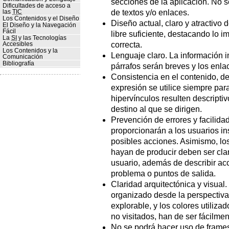
secciones de la aplicación. No s
Dificultades de acceso a
de textos y/o enlaces.
las
TIC
Los Contenidos y el Diseño
Diseño actual, claro y atractivo 
El Diseño y la Navegación
Fácil
libre suficiente, destacando lo 
La
SI
y las Tecnologías
correcta.
Accesibles
Los Contenidos y la
Lenguaje claro. La información i
Comunicación
Bibliografía
párrafos serán breves y los enlac
Consistencia en el contenido, d
expresión se utilice siempre para
hipervínculos resulten descriptiv
destino al que se dirigen.
Prevención de errores y facilida
proporcionarán a los usuarios in
posibles acciones. Asimismo, lo
hayan de producir deben ser cla
usuario, además de describir ac
problema o puntos de salida.
Claridad arquitectónica y visual.
organizado desde la perspectiva 
explorable, y los colores utiliza
no visitados, han de ser fácilme
No se podrá hacer uso de frames 